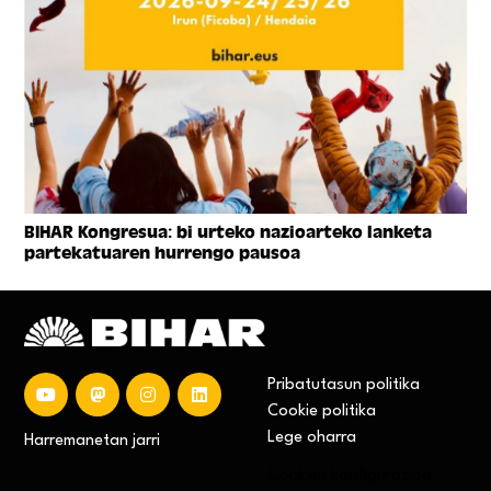
BIHAR Kongresua: bi urteko nazioarteko lanketa
partekatuaren hurrengo pausoa
Pribatutasun politika
Cookie politika
Lege oharra
Harremanetan jarri
Cookien konfigurazioa