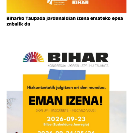
Biharko Taupada jardunaldian izena emateko epea
zabalik da