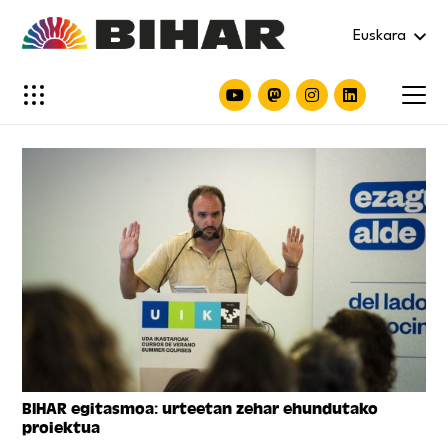
Euskara
BIHAR egitasmoa: urteetan zehar ehundutako
proiektua