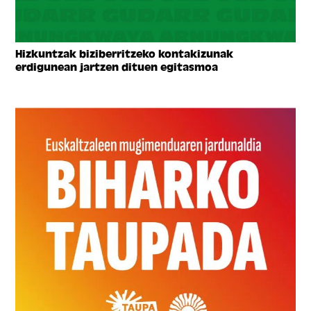
Hizkuntzak biziberritzeko kontakizunak
erdigunean jartzen dituen egitasmoa