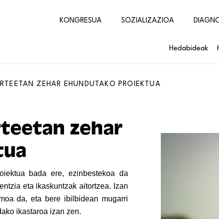
KONGRESUA
SOZIALIZAZIOA
DIAGN
Hedabideak
URTEETAN ZEHAR EHUNDUTAKO PROIEKTUA
rteetan zehar
tua
oiektua bada ere, ezinbestekoa da
entzia eta ikaskuntzak aitortzea. Izan
moa da, eta bere ibilbidean mugarri
ako ikastaroa izan zen.