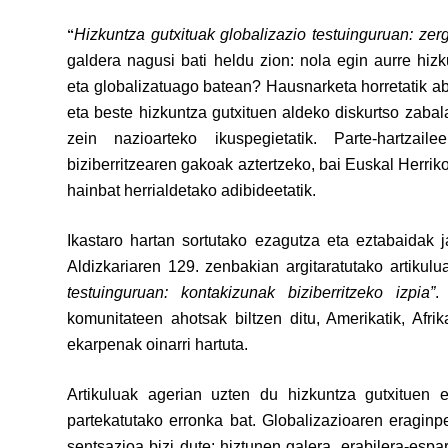
Hizkuntza gutxituak globalizazio testuinguruan: zerg
“
galdera nagusi bati heldu zion: nola egin aurre hiz
eta globalizatuago batean? Hausnarketa horretatik ab
eta beste hizkuntza gutxituen aldeko diskurtso zabal
zein nazioarteko ikuspegietatik. Parte-hartzai
biziberritzearen gakoak aztertzeko, bai Euskal Herrik
hainbat herrialdetako adibideetatik.
Ikastaro hartan sortutako ezagutza eta eztabaidak
Aldizkariaren 129. zenbakian argitaratutako artikul
testuinguruan: kontakizunak biziberritzeko izpia”
.
komunitateen ahotsak biltzen ditu, Amerikatik, Afrik
ekarpenak oinarri hartuta.
Artikuluak agerian uzten du hizkuntza gutxituen e
partekatutako erronka bat. Globalizazioaren eraginp
sentsazioa bizi dute: hiztunen galera, erabilera-espa