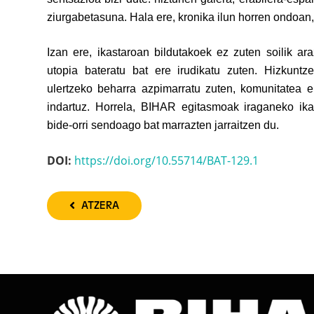
ziurgabetasuna. Hala ere, kronika ilun horren ondoan, 
Izan ere, ikastaroan bildutakoek ez zuten soilik ara
utopia bateratu bat ere irudikatu zuten. Hizkuntze
ulertzeko beharra azpimarratu zuten, komunitatea e
indartuz. Horrela, BIHAR egitasmoak iraganeko ika
bide-orri sendoago bat marrazten jarraitzen du.
DOI:
https://doi.org/10.55714/BAT-129.1
ATZERA