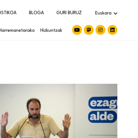
OSTIKOA
BLOGA
GURI BURUZ
Euskara
Harremanetarako
Hizkuntzak