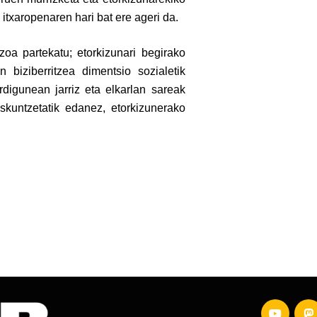
itxaropenaren hari bat ere ageri da.
zoa partekatu; etorkizunari begirako
n biziberritzea dimentsio sozialetik
rdigunean jarriz eta elkarlan sareak
skuntzetatik edanez, etorkizunerako