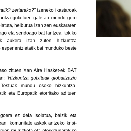
atik? zertarako?”
izeneko ikastaroak
kuntza gutxituen galerari mundu gero
iatuta, helburua izan zen euskararen
ago eta sendoago bat lantzea, tokiko
leek aukera izan zuten hizkuntza
o esperientzietatik bai munduko beste
 jaso zituen Xan Aire Hasket-ek BAT
uan:
“Hizkuntza gutxituak globalizazio
 Testuak mundu osoko hizkuntza-
atik eta Europatik etorritako adituen
goera ez dela isolatua, baizik eta
ean, komunitate askok antzeko krisi-
rruen murrizketa eta etorkizunarekiko