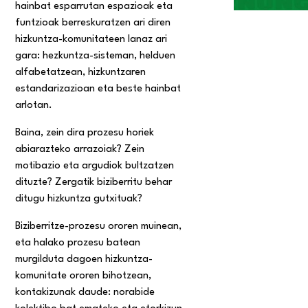
hainbat esparrutan espazioak eta
funtzioak berreskuratzen ari diren
hizkuntza-komunitateen lanaz ari
gara: hezkuntza-sisteman, helduen
alfabetatzean, hizkuntzaren
estandarizazioan eta beste hainbat
arlotan.
Baina, zein dira prozesu horiek
abiarazteko arrazoiak? Zein
motibazio eta argudiok bultzatzen
dituzte? Zergatik biziberritu behar
ditugu hizkuntza gutxituak?
Biziberritze-prozesu ororen muinean,
eta halako prozesu batean
murgilduta dagoen hizkuntza-
komunitate ororen bihotzean,
kontakizunak daude: norabide