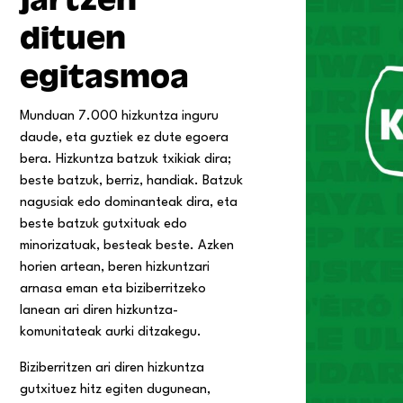
dituen
egitasmoa
Munduan 7.000 hizkuntza inguru
daude, eta guztiek ez dute egoera
bera. Hizkuntza batzuk txikiak dira;
beste batzuk, berriz, handiak. Batzuk
nagusiak edo dominanteak dira, eta
beste batzuk gutxituak edo
minorizatuak, besteak beste. Azken
horien artean, beren hizkuntzari
arnasa eman eta biziberritzeko
lanean ari diren hizkuntza-
komunitateak aurki ditzakegu.
Biziberritzen ari diren hizkuntza
gutxituez hitz egiten dugunean,