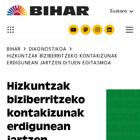
Euskara
BIHAR
DIAGNOSTIKOA
HIZKUNTZAK BIZIBERRITZEKO KONTAKIZUNAK
ERDIGUNEAN JARTZEN DITUEN EGITASMOA
Hizkuntzak
biziberritzeko
kontakizunak
erdigunean
jartzen