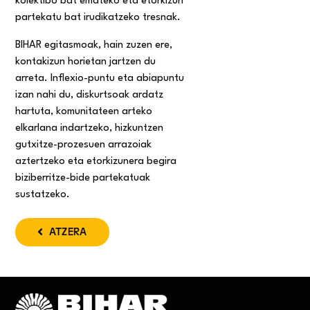
kolektibo bat emateko eta etorkizun
partekatu bat irudikatzeko tresnak.
BIHAR egitasmoak, hain zuzen ere,
kontakizun horietan jartzen du
arreta. Inflexio-puntu eta abiapuntu
izan nahi du, diskurtsoak ardatz
hartuta, komunitateen arteko
elkarlana indartzeko, hizkuntzen
gutxitze-prozesuen arrazoiak
aztertzeko eta etorkizunera begira
biziberritze-bide partekatuak
sustatzeko.
ATZERA