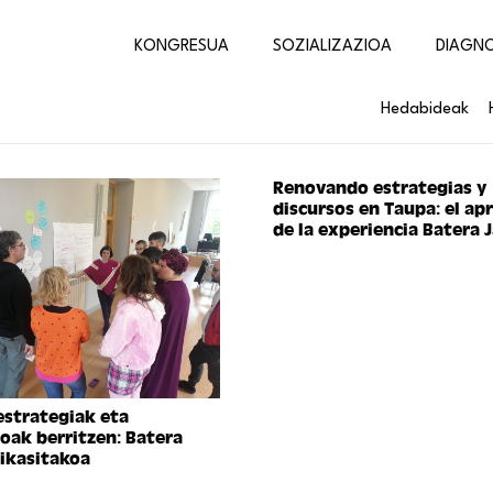
KONGRESUA
SOZIALIZAZIOA
DIAGN
Hedabideak
Renovando estrategias y
discursos en Taupa: el ap
de la experiencia Batera 
estrategiak eta
oak berritzen: Batera
 ikasitakoa