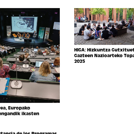
HIGA: Hizkuntza Gutxitue
Gazteen Nazioarteko Top
2025
rea, Europako
engandik ikasten
tancia de los Programas