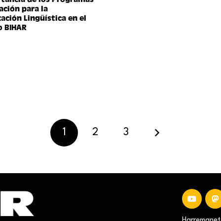
ción para la
zación Lingüística en el
o BIHAR
1
2
3
Harremaneta