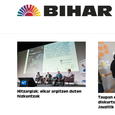
Hitzargiak: elkar argitzen duten
hizkuntzak
Taupan 
diskurts
Jauzitik