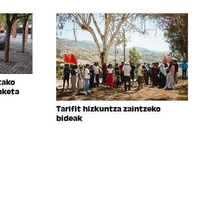
tako
aketa
Tarifit hizkuntza zaintzeko
bideak