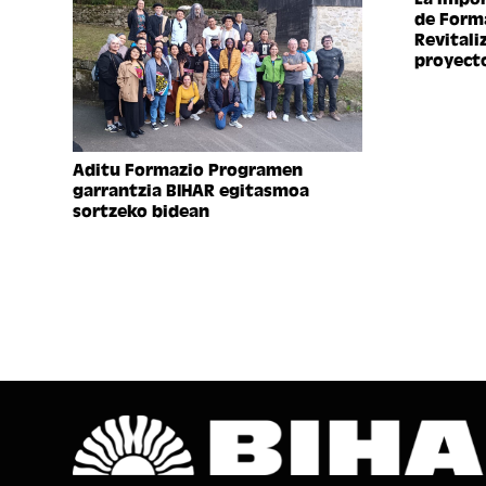
de Forma
Revitali
proyect
Aditu Formazio Programen
garrantzia BIHAR egitasmoa
sortzeko bidean