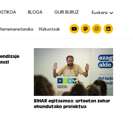
OSTIKOA
BLOGA
GURI BURUZ
Euskara
Harremanetarako
Hizkuntzak
rendizaje
Jauzi
BIHAR egitasmoa: urteetan zehar
ehundutako proiektua