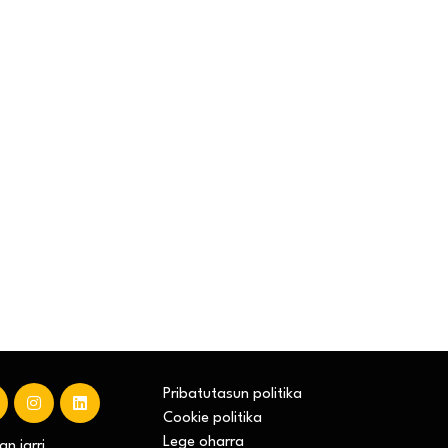
Pribatutasun politika
Cookie politika
Lege oharra
n jarri