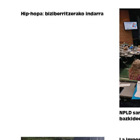
Hip-hopa: biziberritzerako indarra
NPLD sa
bazkide
La impor