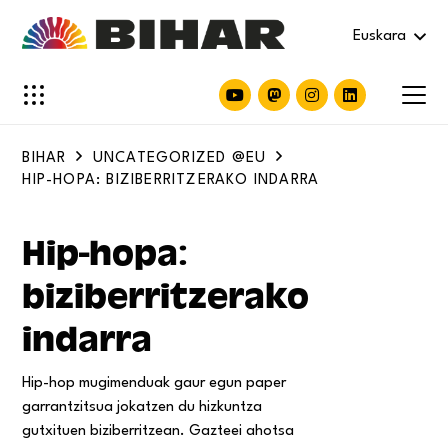
Euskara
BIHAR
UNCATEGORIZED @EU
HIP-HOPA: BIZIBERRITZERAKO INDARRA
Hip-hopa:
biziberritzerako
indarra
Hip-hop mugimenduak gaur egun paper
garrantzitsua jokatzen du hizkuntza
gutxituen biziberritzean. Gazteei ahotsa