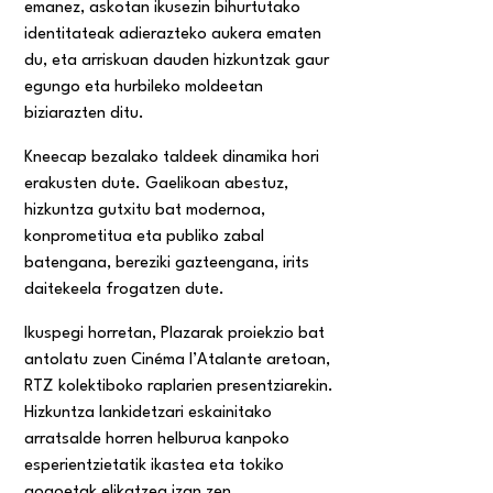
emanez, askotan ikusezin bihurtutako
identitateak adierazteko aukera ematen
du, eta arriskuan dauden hizkuntzak gaur
egungo eta hurbileko moldeetan
biziarazten ditu.
Kneecap bezalako taldeek dinamika hori
erakusten dute. Gaelikoan abestuz,
hizkuntza gutxitu bat modernoa,
konprometitua eta publiko zabal
batengana, bereziki gazteengana, irits
daitekeela frogatzen dute.
Ikuspegi horretan, Plazarak proiekzio bat
antolatu zuen Cinéma l’Atalante aretoan,
RTZ kolektiboko raplarien presentziarekin.
Hizkuntza lankidetzari eskainitako
arratsalde horren helburua kanpoko
esperientzietatik ikastea eta tokiko
gogoetak elikatzea izan zen.