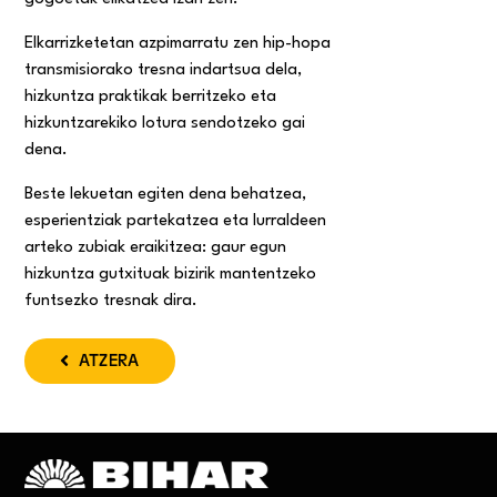
Elkarrizketetan azpimarratu zen hip-hopa
transmisiorako tresna indartsua dela,
hizkuntza praktikak berritzeko eta
hizkuntzarekiko lotura sendotzeko gai
dena.
Beste lekuetan egiten dena behatzea,
esperientziak partekatzea eta lurraldeen
arteko zubiak eraikitzea: gaur egun
hizkuntza gutxituak bizirik mantentzeko
funtsezko tresnak dira.
ATZERA