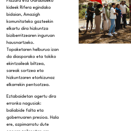
Plazara eta Garabideko
kideek Rifera egindako
bidaian, Amazigh
komunitateko gazteekin
elkartu dira hizkuntza
biziberritzearen inguruan
hausnartzeko.
Topaketaren helburua izan
da diasporako eta tokiko
ekintzaileak biltzea,
sareak sortzea eta
hizkuntzaren etorkizunaz
elkarrekin pentsatzea.
Eztabaidetan agertu dira
erronka nagusiak:
baliabide falta eta
gobernuaren presioa. Hala
ere, azpimarratu dute