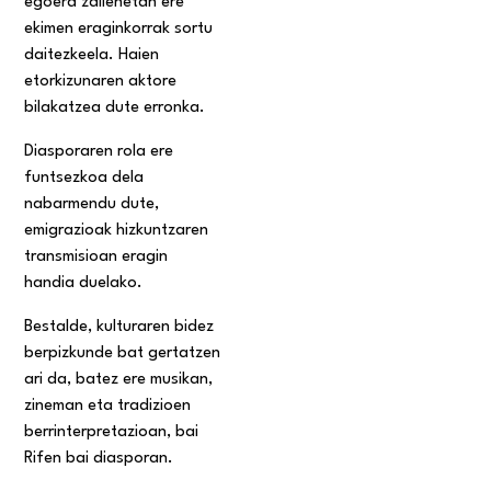
egoera zailenetan ere
ekimen eraginkorrak sortu
daitezkeela. Haien
etorkizunaren aktore
bilakatzea dute erronka.
Diasporaren rola ere
funtsezkoa dela
nabarmendu dute,
emigrazioak hizkuntzaren
transmisioan eragin
handia duelako.
Bestalde, kulturaren bidez
berpizkunde bat gertatzen
ari da, batez ere musikan,
zineman eta tradizioen
berrinterpretazioan, bai
Rifen bai diasporan.