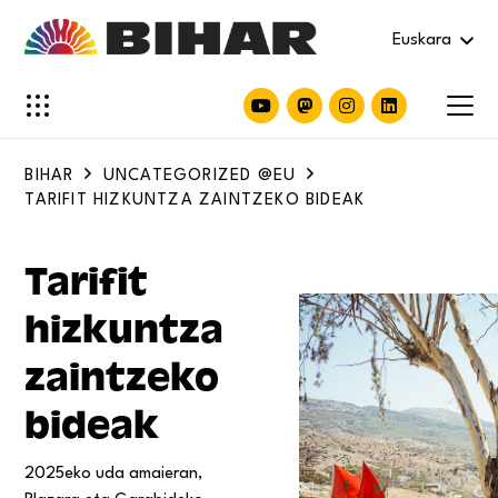
Euskara
BIHAR
UNCATEGORIZED @EU
TARIFIT HIZKUNTZA ZAINTZEKO BIDEAK
Tarifit
hizkuntza
zaintzeko
bideak
2025eko uda amaieran,