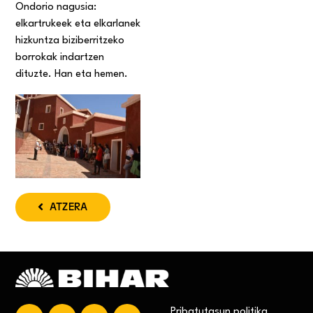
Ondorio nagusia:
elkartrukeek eta elkarlanek
hizkuntza biziberritzeko
borrokak indartzen
dituzte. Han eta hemen.
ATZERA
Pribatutasun politika