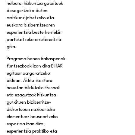
helburu, hizkuntza gutxituek
desagertzeko duten
arriskuaz jabetzeko eta
euskara biziberritzearen
esperientzia beste herriekin
partekatzeko erreferentzia
gisa.
Programa honen irakaspenak
funtsezkoak izan dira BIHAR
egitasmoa garatzeko
bidean. Aditu-ikastaro
hauetan bildutako tresnak
eta ezagutzak hizkuntza
gutxituen biziberritze-
diskurtsoen nazioarteko
elementuez hausnartzeko
espazioa izan dira,
esperientzia praktiko eta