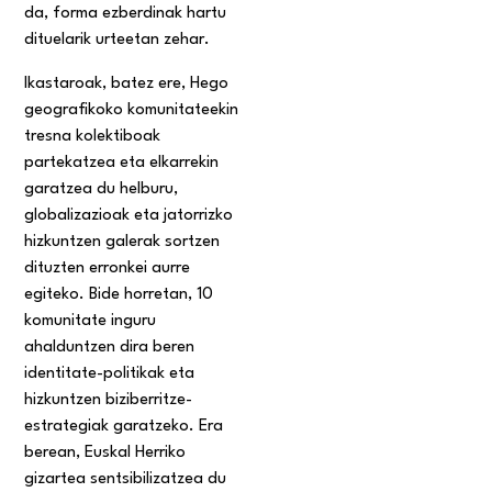
da, forma ezberdinak hartu
dituelarik urteetan zehar.
Ikastaroak, batez ere, Hego
geografikoko komunitateekin
tresna kolektiboak
partekatzea eta elkarrekin
garatzea du helburu,
globalizazioak eta jatorrizko
hizkuntzen galerak sortzen
dituzten erronkei aurre
egiteko. Bide horretan, 10
komunitate inguru
ahalduntzen dira beren
identitate-politikak eta
hizkuntzen biziberritze-
estrategiak garatzeko. Era
berean, Euskal Herriko
gizartea sentsibilizatzea du