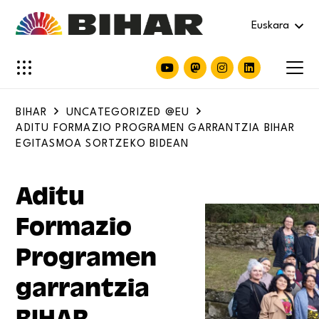
Euskara
BIHAR
UNCATEGORIZED @EU
ADITU FORMAZIO PROGRAMEN GARRANTZIA BIHAR
EGITASMOA SORTZEKO BIDEAN
Aditu
Formazio
Programen
garrantzia
BIHAR