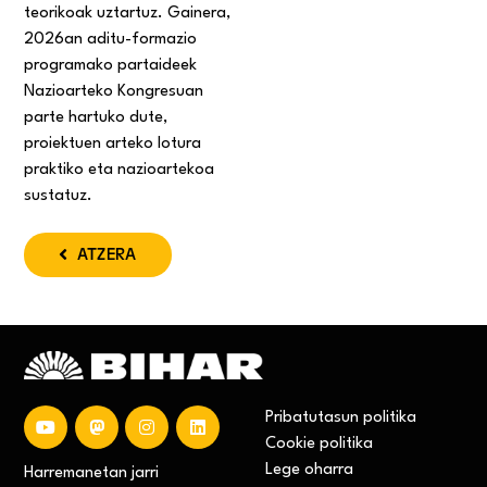
teorikoak uztartuz. Gainera,
2026an aditu-formazio
programako partaideek
Nazioarteko Kongresuan
parte hartuko dute,
proiektuen arteko lotura
praktiko eta nazioartekoa
sustatuz.
ATZERA
Pribatutasun politika
Cookie politika
Lege oharra
Harremanetan jarri