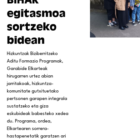
egitasmoa
sortzeko
bidean
Hizkuntzak Biziberritzeko
Aditu Formazio Programak,
Garabide Elkarteak
hirugarren urtez abian
jarritakoak, hizkuntza-
komunitate gutxituetako
pertsonen garapen integrala
sustatzeko eta giza
eskubideak babesteko xedea
du. Programa, ordea,
Elkartearen sorrera-
hastapenetatik garatzen ari