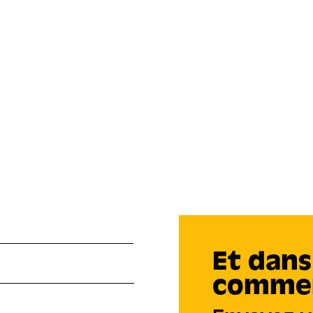
Et dans
commen