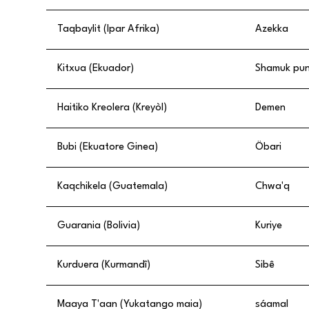
Taqbaylit (Ipar Afrika)
Azekka
Kitxua (Ekuador)
Shamuk pu
Haitiko Kreolera (Kreyòl)
Demen
Bubi (Ekuatore Ginea)
Öbari
Kaqchikela (Guatemala)
Chwa'q
Guarania (Bolivia)
Kuriye
Kurduera (Kurmandî)
Sibê
Maaya T'aan (Yukatango maia)
sáamal