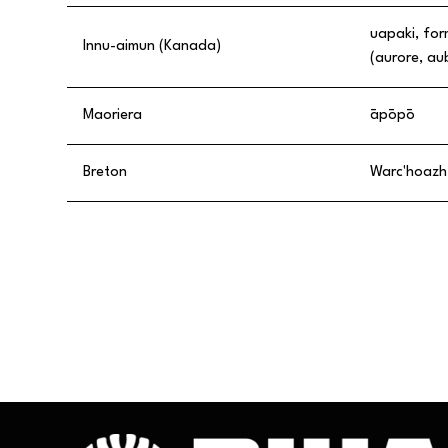
uapaki, for
Innu-aimun (Kanada)
(aurore, au
Maoriera
āpōpō
Breton
Warc'hoazh