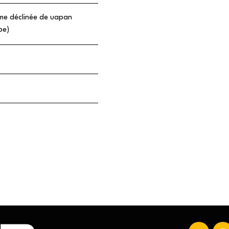
me déclinée de uapan
be)