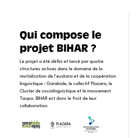
Qui compose le
projet BIHAR ?
Le projet a été défini et lancé par quatre
structures actives dans le domaine de la
revitalisation de l’euskara et de la coopération
linguistique : Garabide, le collectif Plazara, le
Cluster de sociolinguistique et le mouveme
nt
Taupa. BIHAR est donc le fruit de leur
collaboration.
Un
centre
une
Un
de
organisation
collectif
recherche
non
interdisciplinaire,
et un
gouvernementale
jeune,
réseau
de
créatif
de
coopération
et
travail
linguistique
inspirant,
autour
(ONGD)
qui vise
de la
qui
à rendre
socialisation
œuvre
l’euskara
et de la
pour la
plus
revitalisation
revitalisation
visible,
de
des
plus
l’euskara,
Un
langues
entendu
où sont
mouvement
minorisées,
et plus
produits,
social en
notamment
utilisé
gérés et
faveur
à partir
dans les
appliqués
de
de
espaces
des
l’euskara,
l’expérience