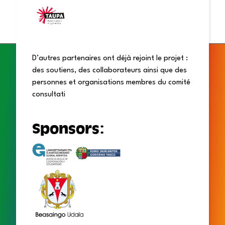
publics
savoirs
qui
de
du Pays
sociolinguistiques
travaille
l’euskara.
Basque.
liés aux
à
politiques
promouvoir
linguistiques.
son
usage,
encourager
l’engagement
en sa
faveur
et
organiser
les
locuteurs
et
militants
à
l’échelle
de tout
le Pays
Basque.
D’autres partenaires ont déjà rejoint le projet :
des soutiens, des collaborateurs ainsi que des
personnes et organisations membres du comité
consultati
Sponsors: