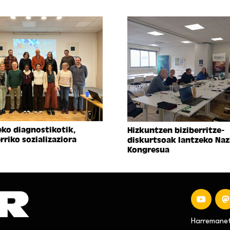
eko diagnostikotik,
Hizkuntzen biziberritze-
rriko sozializaziora
diskurtsoak lantzeko Naz
Kongresua
Harremaneta