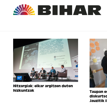
Hitzargiak: elkar argitzen duten
hizkuntzak
Taupan e
diskurtso
Jauzitik 