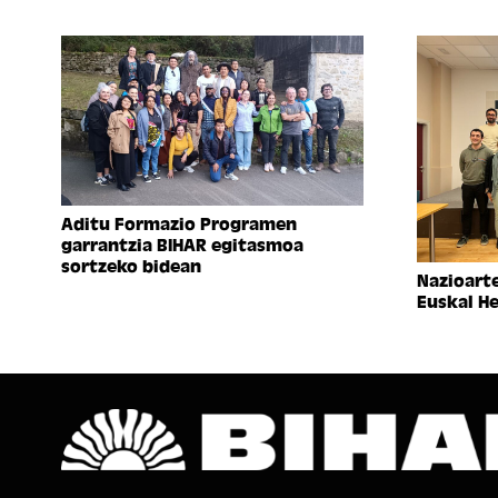
Aditu Formazio Programen
garrantzia BIHAR egitasmoa
sortzeko bidean
Nazioart
Euskal He