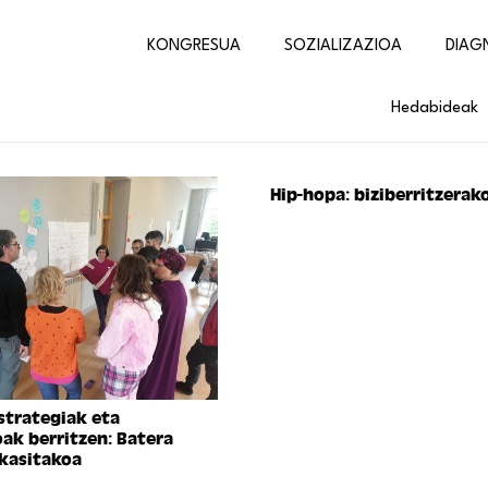
KONGRESUA
SOZIALIZAZIOA
DIAG
Hedabideak
Hip-hopa: biziberritzerak
strategiak eta
ak berritzen: Batera
ikasitakoa