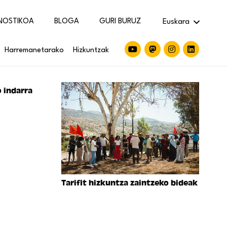
NOSTIKOA
BLOGA
GURI BURUZ
Euskara
Harremanetarako
Hizkuntzak
o indarra
Tarifit hizkuntza zaintzeko bideak