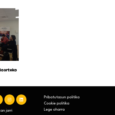
ioarteko
Pribatutasun politika
Cookie politika
Lege oharra
n jarri