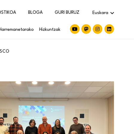
OSTIKOA
BLOGA
GURI BURUZ
Euskara
Harremanetarako
Hizkuntzak
ASCO