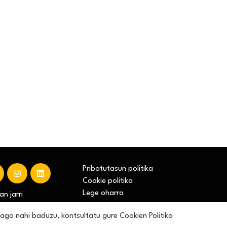
Pribatutasun politika
Cookie politika
Lege oharra
n jarri
Cookien konfigurazioa aldatu
hiago nahi baduzu, kontsultatu gure
Cookien Politika