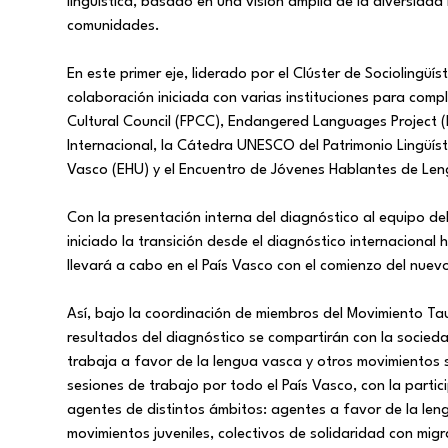
lingüística, basado en una visión amplia de la diversidad 
comunidades.
En este primer eje, liderado por el Clúster de Sociolingüí
colaboración iniciada con varias instituciones para comple
Cultural Council (FPCC), Endangered Languages Project (
Internacional, la Cátedra UNESCO del Patrimonio Lingüíst
Vasco (EHU) y el Encuentro de Jóvenes Hablantes de Len
Con la presentación interna del diagnóstico al equipo de
iniciado la transición desde el diagnóstico internacional 
llevará a cabo en el País Vasco con el comienzo del nuev
Así, bajo la coordinación de miembros del Movimiento Ta
resultados del diagnóstico se compartirán con la socied
trabaja a favor de la lengua vasca y otros movimientos 
sesiones de trabajo por todo el País Vasco, con la parti
agentes de distintos ámbitos: agentes a favor de la len
movimientos juveniles, colectivos de solidaridad con mi