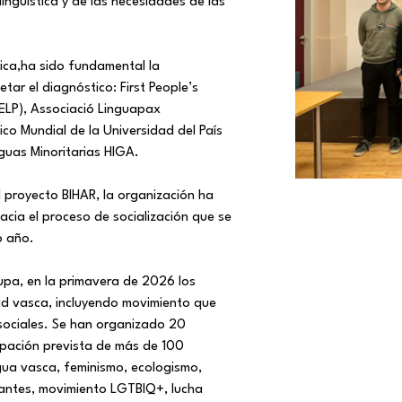
lingüística y de las necesidades de las
stica,ha sido fundamental la
tar el diagnóstico: First People’s
ELP), Associació Linguapax
ico Mundial de la Universidad del País
guas Minoritarias HIGA.
l proyecto BIHAR, la organización ha
hacia el proceso de socialización que se
o año.
upa, en la primavera de 2026 los
ad vasca, incluyendo movimiento que
sociales. Se han organizado 20
cipación prevista de más de 100
gua vasca, feminismo, ecologismo,
grantes, movimiento LGTBIQ+, lucha