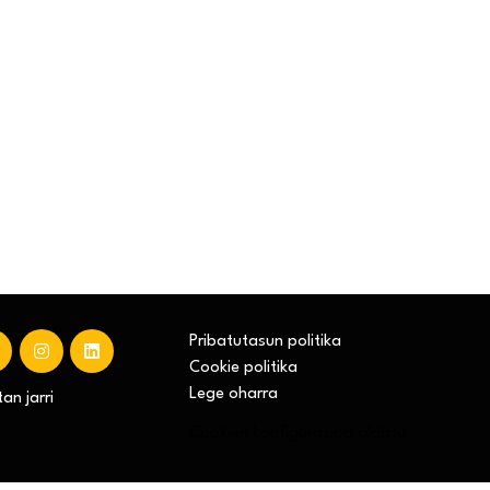
Pribatutasun politika
Cookie politika
Lege oharra
an jarri
Cookien konfigurazioa aldatu