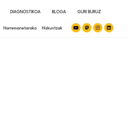
DIAGNOSTIKOA
BLOGA
GURI BURUZ
Harremanetarako
Hizkuntzak