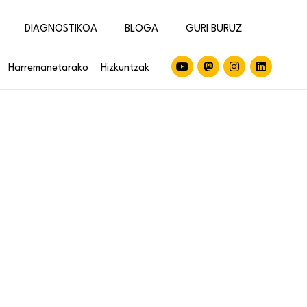
DIAGNOSTIKOA
BLOGA
GURI BURUZ
Harremanetarako
Hizkuntzak