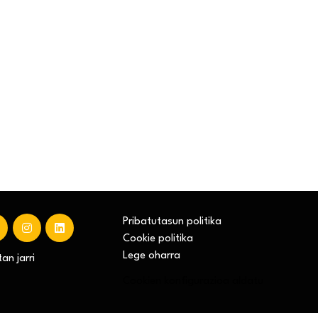
Pribatutasun politika
Cookie politika
Lege oharra
an jarri
Cookien konfigurazioa aldatu