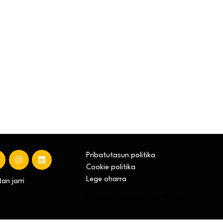
Pribatutasun politika
Cookie politika
Lege oharra
an jarri
Cookien konfigurazioa aldatu