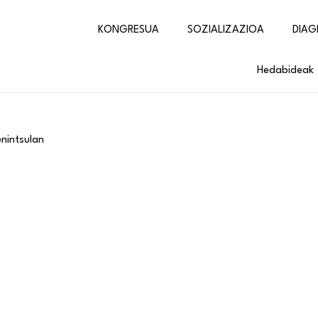
KONGRESUA
SOZIALIZAZIOA
DIAG
Hedabideak
enintsulan