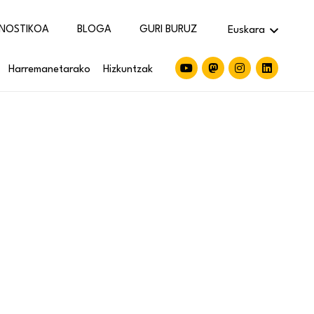
NOSTIKOA
BLOGA
GURI BURUZ
Euskara
Harremanetarako
Hizkuntzak