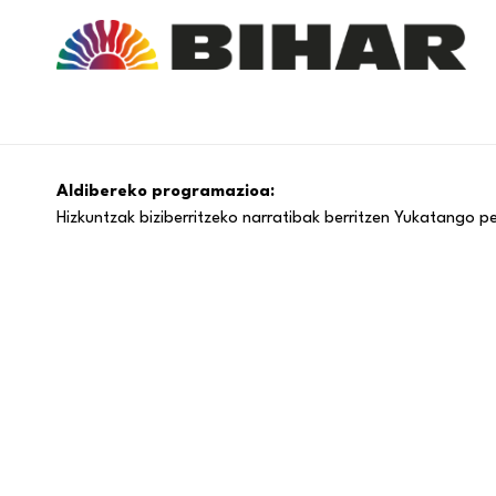
Aldibereko programazioa:
Hizkuntzak biziberritzeko narratibak berritzen Yukatango p