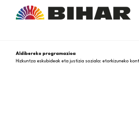
Aldibereko programazioa
Hizkuntza eskubideak eta justizia soziala: etorkizuneko ko