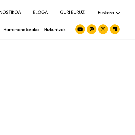
NOSTIKOA
BLOGA
GURI BURUZ
Euskara
Harremanetarako
Hizkuntzak