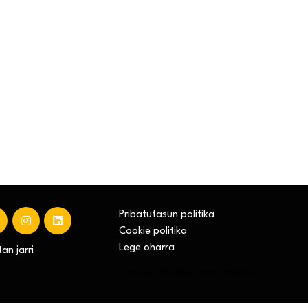
Pribatutasun politika
Cookie politika
Lege oharra
an jarri
Cookien konfigurazioa aldatu