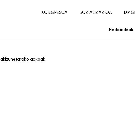
KONGRESUA
SOZIALIZAZIOA
DIAG
Hedabideak
ntakizunetarako gakoak