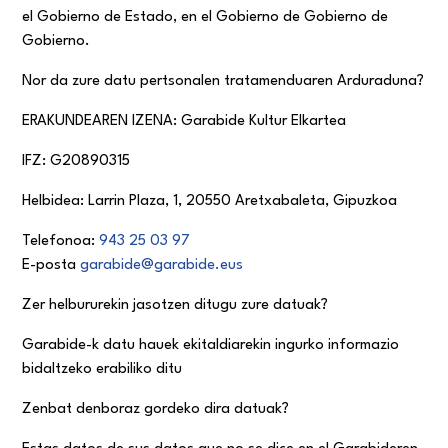
el Gobierno de Estado, en el Gobierno de Gobierno de
Gobierno.
Nor da zure datu pertsonalen tratamenduaren Arduraduna?
ERAKUNDEAREN IZENA: Garabide Kultur Elkartea
IFZ: G20890315
Helbidea: Larrin Plaza, 1, 20550 Aretxabaleta, Gipuzkoa
Telefonoa:
943 25 03 97
E-posta
garabide@garabide.eus
Zer helbururekin jasotzen ditugu zure datuak?
Garabide-k datu hauek ekitaldiarekin ingurko informazio
bidaltzeko erabiliko ditu
Zenbat denboraz gordeko dira datuak?