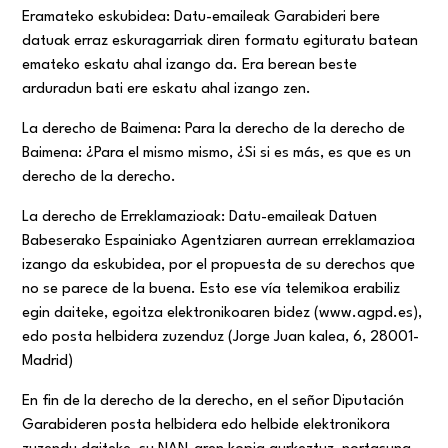
Eramateko eskubidea: Datu-emaileak Garabideri bere
datuak erraz eskuragarriak diren formatu egituratu batean
emateko eskatu ahal izango da. Era berean beste
arduradun bati ere eskatu ahal izango zen.
La derecho de Baimena: Para la derecho de la derecho de
Baimena: ¿Para el mismo mismo, ¿Si si es más, es que es un
derecho de la derecho.
La derecho de Erreklamazioak: Datu-emaileak Datuen
Babeserako Espainiako Agentziaren aurrean erreklamazioa
izango da eskubidea, por el propuesta de su derechos que
no se parece de la buena. Esto ese vía telemikoa erabiliz
egin daiteke, egoitza elektronikoaren bidez (www.agpd.es),
edo posta helbidera zuzenduz (Jorge Juan kalea, 6, 28001-
Madrid)
En fin de la derecho de la derecho, en el señor Diputación
Garabideren posta helbidera edo helbide elektronikora