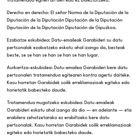
tratamendua egiten ari den edo ez baieztatzeko.
Derecho en derecho: El señor Norma de la Diputación de la
Diputación de la Diputación Diputación de la Diputación
Diputación de la Diputación Diputación de Gipuzkoa.
Ezabatze eskubidea: Datu-emaileak Garabideri su datu
pertsonalak ezabatzeko eskatu ahal izango da, besteak
beste, se se han se han se han se han lugar.
Aurkaritza-eskubidea: Datu-emailea Garabideri bere datu
pertsonalen tratamendua egitearen kontra agertu daiteke.
Kasu horretan Garabidek soilik erreklamazioak egiteko edo
horietatik babesteko daude.
Tratamendua mugatzeko eskubidea: Datu-emaileak
Garabideri eskatu ahal izango da dio — en adelante — eta
erabilera zehatzetarako ez erabiltzeko bere datu
pertsonalak. Kasu horretan Garabidek soilik erreklamazioak
egiteko edo horietatik babesteko daude.