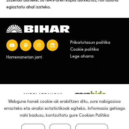
zuzendu daiteke, su NAN-aren kopia aurkeztuz, nortasuna
egiaztatu ahal izateko.
Pribatutasun politika
Cookie politika
Lege oharra
Harremanetan jarri
Cookien konfigurazioa
aldatu
ANTOLATZAILEAK
Webgune honek cookie-ak erabiltzen ditu, zure nabigazioa
errazteko eta analisi estatistikoak egiteko. Informazio gehiago
nahi baduzu, kontsultatu gure
Cookien Politika