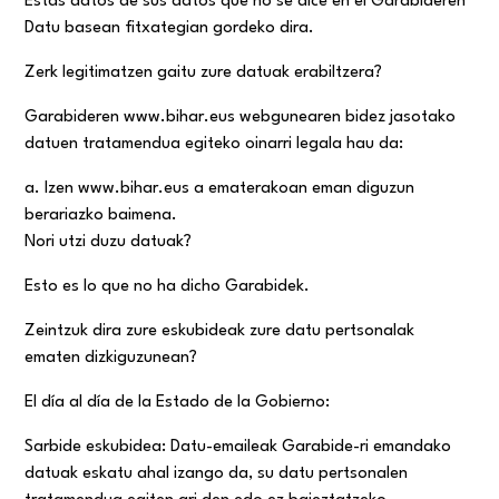
Estas datos de sus datos que no se dice en el Garabideren
Datu basean fitxategian gordeko dira.
Zerk legitimatzen gaitu zure datuak erabiltzera?
Garabideren www.bihar.eus webgunearen bidez jasotako
datuen tratamendua egiteko oinarri legala hau da:
a. Izen www.bihar.eus a ematerakoan eman diguzun
berariazko baimena.
Nori utzi duzu datuak?
Esto es lo que no ha dicho Garabidek.
Zeintzuk dira zure eskubideak zure datu pertsonalak
ematen dizkiguzunean?
El día al día de la Estado de la Gobierno:
Sarbide eskubidea: Datu-emaileak Garabide-ri emandako
datuak eskatu ahal izango da, su datu pertsonalen